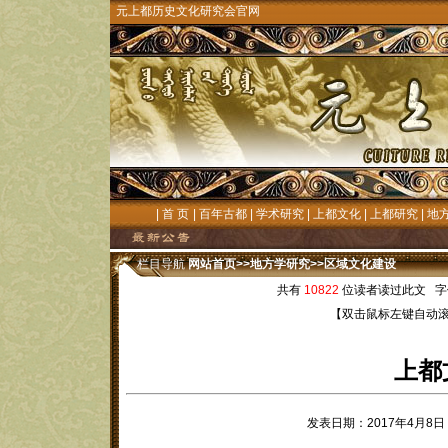
元上都历史文化研究会官网
|
首 页
|
百年古都
|
学术研究
|
上都文化
|
上都研究
|
地
栏目导航
网站首页
>>
地方学研究
>>
区域文化建设
共有
10822
位读者读过此文 字
【双击鼠标左键自动
上都
发表日期：2017年4月