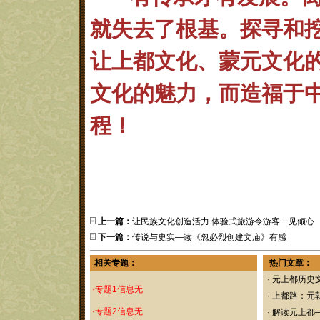
就失去了根基。探寻和
让上都文化、蒙元文化
文化的魅力，而造福于
程！
上一篇：
让民族文化创造活力 体验式旅游令游客一见倾心
下一篇：
传说与史实—读《忽必烈创建文庙》有感
相关专题：
热门文章：
·
元上都历史
·专题1信息无
·
上都路：元
·专题2信息无
·
解读元上都