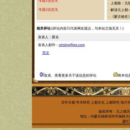
·专题1信息无
·
上都路：元
·专题2信息无
·
解读元上都
·
《蒙古秘史
相关评论:
(评论内容只代表网友观点，与本站立场无关！)
发表人：匿名
发表人邮件：
niming@qq.com
范文
发表、查看更多关于该信息的评论
将本信
百年古都
学术研究
上都文化
上都研究
地方
版权所有：元上都历
地址：内蒙古锡林浩特市锡林大街锡林
蒙IC