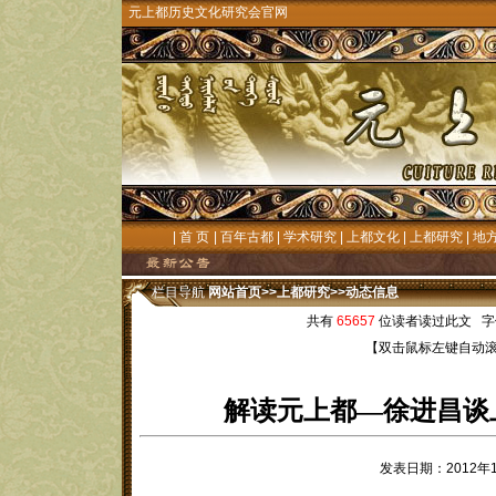
元上都历史文化研究会官网
|
首 页
|
百年古都
|
学术研究
|
上都文化
|
上都研究
|
地
栏目导航
网站首页
>>
上都研究
>>
动态信息
共有
65657
位读者读过此文 字
【双击鼠标左键自动
解读元上都—徐进昌谈
发表日期：2012