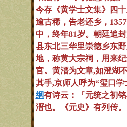
今存《黄学士文集》四十三
逾古稀，告老还乡，135
中，终年81岁。朝廷追封
县东北三华里崇德乡东野
地，
称黄大宗祠，用来纪
官。黄溍为文章,如澄湖不
其手,京师人呼为“玺口学士
纲
有诗云：『元统之初铭
溍也。
《元史》有列传。