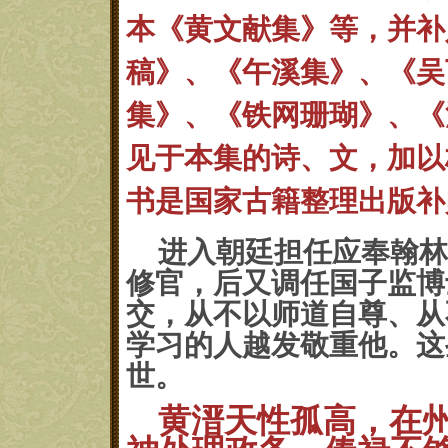
本《黄文献集》等，并补
稿》、《午溪集》、《吴
集》、《铁网珊瑚》、《
见于本集
的诗、文，加以
书是国家古籍整理出
版补
进入朝廷担任应奉翰林
修官，后又
调任国子监博
交，从不以师道自尊、从
学习的人越发敬重他。这
世。
黄溍天性孤高，在