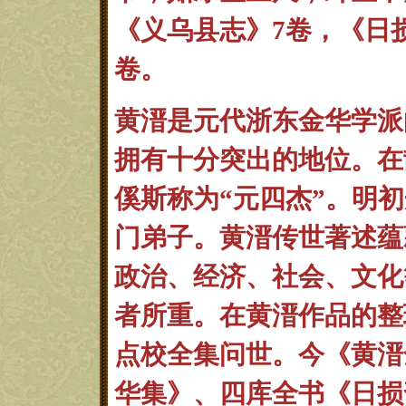
《义乌县志》7卷，《日
卷。
黄溍是
元代浙东金华学派
拥有十分突出的
地位。在
傒斯称为“元四杰”。明
门弟子。黄溍传世著述蕴
政治、经济、社会、文化
者所重。在黄溍作品的整
点校全集问世。
今
《黄溍
华集》、四库全书《日损