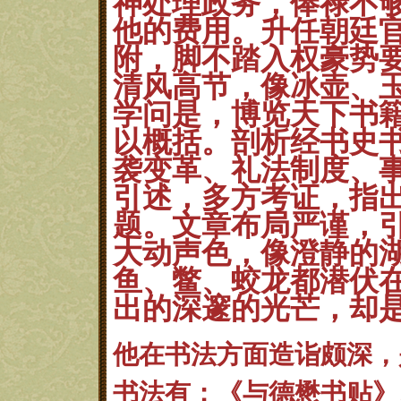
神处理政务，俸禄
不
他的费用。升任朝廷
附，脚不踏入权豪势
清风高
节，像冰壶、
学问是，博览天下书
以概括。剖析经书史
袭变革、礼法制度、
引述，多方
考证，指
题。文章布局严谨，
大动声色，像澄静的
鱼、鳖、蛟龙都潜伏
出的深邃的光芒
，却
他在书法方面造诣颇深
，
书法有：《与德懋书贴》