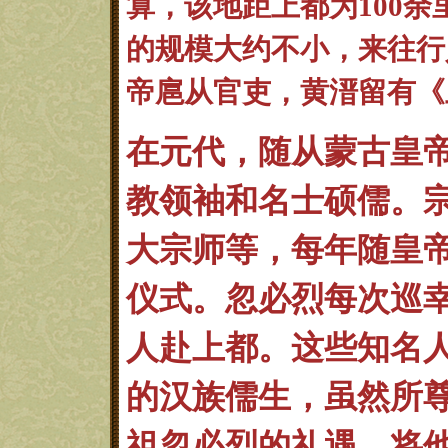
算，该地距上都为
100
的规模大约不小，来往行
帝扈从官吏，黄溍留有《
在元代，随从蒙古皇
教领袖和名士硕
儒。
大宗师等，每年随皇
仪式。忽必烈每次巡
人
赴上都。这些知名
的汉族儒生，虽然所
祖忽必烈的礼遇。将