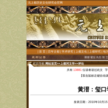
元上都历史文化研究会官网
|
首 页
|
百年古都
|
学术研究
|
上都文化
|
上都研究
|
地
谢谢诸位先生/女士长期以来
栏目导航
网站首页
>>
上都河文学
>>
评论
共有
13881
位读者读过此文 字
【双击鼠标左键自动
黄溍：玺口
发表日期：2010年10月