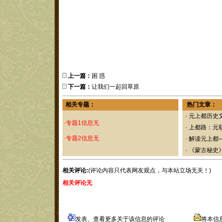
上一篇：
困 惑
下一篇：
让我们一起回草原
相关专题：
热门文章：
·
元上都历史
·专题1信息无
·
上都路：元
·专题2信息无
·
解读元上都
·
《蒙古秘史
相关评论:
(评论内容只代表网友观点，与本站立场无关！)
相关评论无
发表、查看更多关于该信息的评论
将本信