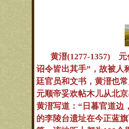
黄溍(1277-1357) 
诏令皆出其手”，故被人
廷官员和文书，黄溍也常
元顺帝
妥欢帖木儿从北京
黄溍写道：“日暮
官道边
的李陵台遗址在今正蓝旗