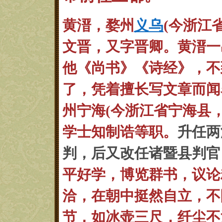
黄溍，
婺州
义乌
(今浙江
文晋，又字晋卿。黄溍一
他
《尚书》《诗经》，不
了，凭着擅长写
文章而闻
州宁海(今浙江省宁海县
学士知制诰等职。
升任两
判，后又改任诸暨县判官
平好学，博览群书，议论
洽，在朝
中挺然自立，不
节，如冰壶三尺，纤尘
不