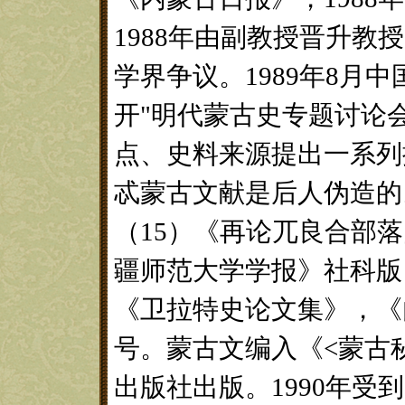
1988年由副教授晋升
学界争议。1989年8月
开"明代蒙古史专题讨论
点、史料来源提出一系列
忒蒙古文献是后人伪造的
（15）《再论兀良合部
疆师范大学学报》社科版，
《卫拉特史论文集》，《
号。蒙古文编入《<蒙古秘
出版社出版。1990年受