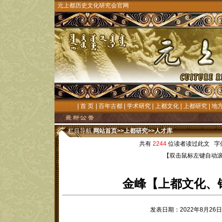
元上都历史文化研究会官网
|
首 页
|
百年古都
|
学术研究
|
上都文化
|
上都研究
|
地
栏目导航
网站首页
>>
上都研究
>>
人才库
共有
2244
位读者读过此文 字
【双击鼠标左键自动
金峰【上都文化、
发表日期：2022年8月2