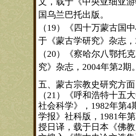
文，载于《中央亚细亚游
国乌兰巴托出版。
（19）《四十万蒙古国中
于《蒙古学研究》杂志，2
（20）《察哈尔八鄂托
究》杂志，2004年第2期
五、蒙古宗教史研究方面
（21）《呼和浩特十五
社会科学》，1982年第
学报》社科版，1981年
授日译，载于日本《佛教