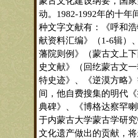
蒙古文化建设纲要，国家
动。1982-1992年的
种文字文献有：《呼和浩
献资料汇编》（1-6辑
藩院则例》（蒙古文上下
史文献》（回纥蒙古文一
特史迹》、《逆漠方略》等
间，他自费搜集的明代《
典碑》、《博格达察罕喇
于内蒙古大学蒙古学研究
文化遗产做出的贡献，将