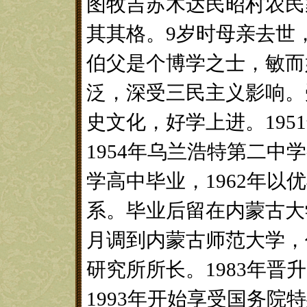
图牧吉苏木达民昭村农民
其其格。9岁时母亲去世
伯父是个博学之士，敏而
泛，深受三民主义影响。
史文化，好学上进。19
1954年乌兰浩特第二中
学高中毕业，1962年以
系。毕业后留在内蒙古大学
月调到内蒙古师范大学，
研究所所长。1983年晋
1993年开始享受国务院特殊