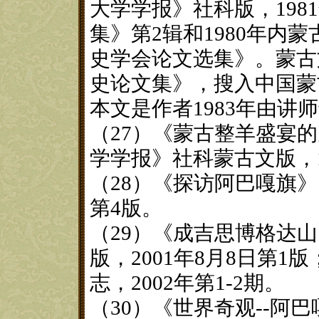
大学学报》社科版，198
集》第2辑和1980年内
史学会论文选集》。蒙古
史论文集》，搜入中国蒙
本文是作者1983年由讲
（27）《蒙古整羊盛宴
学学报》社科蒙古文版，1
（28）《探访阿巴嘎旗》，
第4版。
（29）《成吉思博格达
版，2001年8月8日第
志，2002年第1-2期。
（30）《世界奇观--阿