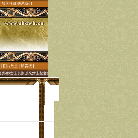
页
加入收藏
联系我们
会
|
图片欣赏
|
留言板
|
女士长期以来对上都文化研究的殷切关注和大力支持!"元上都文化"网((元上都历史文化研
】