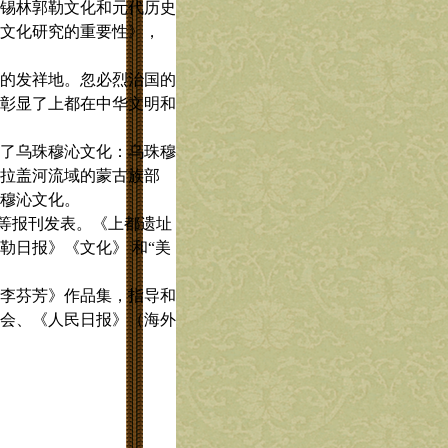
锡林郭勒文化和元代历史
文化研究的重要性》，
的发祥地。忽必烈治国的
彰显了上都在中华文明和
了乌珠穆沁文化：乌珠穆
拉盖河流域的蒙古族部
穆沁文化。
等报刊发表。
《上都遗址
勒日报》《文化》
和“美
李芬芳》作品集，指导和
会、《人民日报》（海外