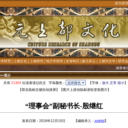
设为首
学术研究
|
上都文化
|
上都研究
|
地方学研究
|
史海钩沉
|
蒙元风云
|
上都河文学
|
研究
谢谢诸位先生/
>>
简介
共有
21304
位读者读过此文 字体颜色：
【字体：
放大
正常
缩小
【双击鼠标左键自动滚屏】【图片上滚动鼠标滚轮变焦图片】
“理事会”副秘书长-殷继红
发表日期：2018年12月10日 【编辑录入：
xmkjbt
】