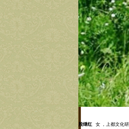
殷继红
女 ，上都文化