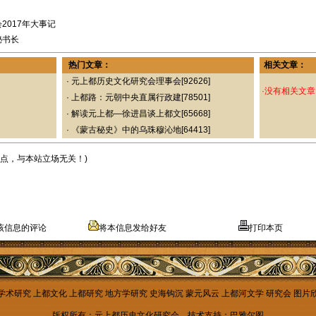
2017年大事记
秘书长
热门文章：
相关文章：
·
元上都历史文化研究会理事会
[92626]
·没有相关文章
·
上都路：元朝中央直属行政建
[78501]
·
解读元上都—徐进昌谈上都文
[65668]
·
《蒙古秘史》中的乌珠穆沁地
[64413]
点，与本站立场无关！)
该信息的评论
将本信息发给好友
打印本页
学术研究
上都文化
上都研究
地方学研究
史海钩沉
蒙元风云
上都河文学
研究会
图片
版权所有：元上都历史文化研究会
技术支持：巴雅尔图