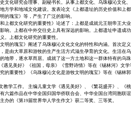
史文化研究会理事、副秘书长。从事上都文化、乌珠穆沁文化、
地方学和地域文化建设。发表论文《上都遗址的历史价值和上都
明的瑰宝》等，产生了广泛的影响。
和上都文化研究的重要性》论述了：上都是成就元王朝帝王大业
影响。上都在中外交往史上具有深远的影响。上都遗址申遗成功
义。上都文化研究的重要性。
文明的瑰宝》阐述了
乌珠穆沁文化文化的特性和内涵。首次定义
，是由大草原和游牧的生产生活方式滋生孕育的文化。生活在乌
的地带，逐水草而居。成就了这一方土地和这一群体特有的乌珠
《遇见美好》《祖国，母亲》《雪野诗情》等在《锡林河》文学
究的重要性》
《乌珠穆沁文化是游牧文明的瑰宝》
等在
《锡林郭
文教学工作。
主编儿童文学《遇见美好》、《繁花盛开》、《桃
有六篇作品在中华全国归国华侨联合会、中华全国台湾同胞联谊
主办的《第
19
届世界华人学生作文》获二等奖、三等奖。