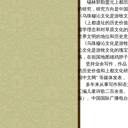
锡林郭勒盟元上都历
的研究，研究方向是中国
《乌珠穆沁文化是游牧文
《上都遗址的历史价值
儒学理念和对草原文化的
世界文明的地位和历史意
《乌珠穆沁文化是游牧
沁文化是游牧文化的瑰宝
落，在祖国地图雄鸡脖子
坚持业余写作，作品
的历史价值和上都文化研
国中文网”
等媒体发表
。
多年来从事写作和语
汇编儿童诗歌二百余首。
版）、中国国际广播电台