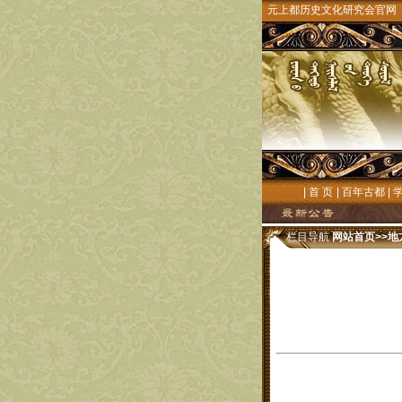
元上都历史文化研究会官网
|
首 页
|
百年古都
|
栏目导航
网站首页
>>
地