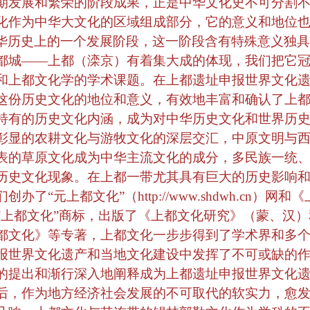
期发展和繁荣的阶段成果，正是中华文化史不可分割
化作为中华大文化的区域组成部分，它的意义和地位
华历史上的一个发展阶段，这一阶段含有特殊意义独具
都城——上都（滦京）有着集大成的体现，我们把它冠
和上都文化学的学术课题。在上都遗址申报世界文化
这份历史文化的地位和意义，有效地丰富和确认了上
特有的历史文化内涵，成为对中华历史文化和世界历
彰显的农耕文化与游牧文化的深层交汇，中原文明与
表的草原文化成为中华主流文化的成分，多民族一统
历史文化现象。在上都一带尤其具有巨大的历史影响
们创办了“元上都文化”（
http://www.shdwh.cn
）网和《
“上都文化”商标，出版了《上都文化研究》（蒙、汉
都文化》等专著，上都文化一步步得到了学术界和多
报世界文化遗产和当地文化建设中发挥了不可或缺的
的提出和渐行深入地阐释成为上都遗址申报世界文化
后，作为地方经济社会发展的不可取代的软实力，愈