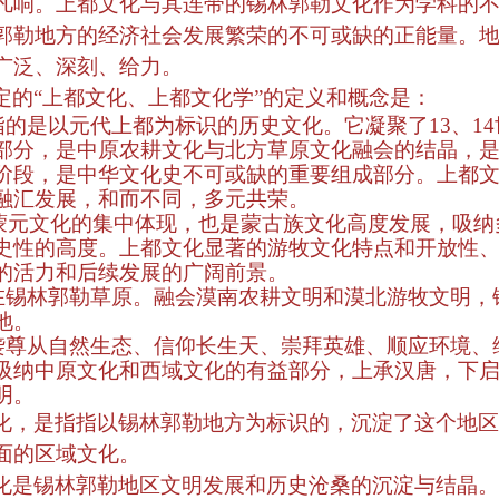
凡响。上都文化与其连带的锡林郭勒文化作为学科的
郭勒地方的经济社会发展繁荣的不可或缺的正能量。
广泛、深刻、给力。
定的“上都文化、上都文化学”的定义和概念是：
指的是以元代上都为标识的历史文化。它凝聚了
13
、
14
部分，是中原农耕文化与北方草原文化融会的结晶，
阶段，是中华文化史不可或缺的重要组成部分。上都
融汇发展，和而不同，多元共荣。
蒙元文化的集中体现，也是蒙古族文化高度发展，吸纳
史性的高度。上都文化显著的游牧文化特点和开放性
的活力和后续发展的广阔前景。
在锡林郭勒草原。融会漠南农耕文明和漠北游牧文明，
地。
袭尊从自然生态、信仰长生天、崇拜英雄、顺应环境、
吸纳中原文化和西域文化的有益部分，上承汉唐，下
明。
化，是指指以锡林郭勒地方为标识的，沉淀了这个地区
面的区域文化。
化是锡林郭勒地区文明发展和历史沧桑的沉淀与结晶。