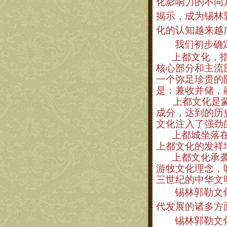
化影响力的不同
揭示，成为锡林
化的认知越来越
我们初步确
上都文化，
核心部分和主流
一个弥足珍贵的
是：兼收并储，
上都文化是
成分，达到的历
文化注入了强劲
上都城坐落
上都文化的发祥
上都文化承
游牧文化理念，
三世纪的中华文
锡林郭勒文
代发展的诸多方
锡林郭勒文