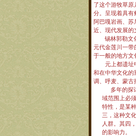
了这个游牧草原
分。呈现着具有
阿巴嘎岩画、苏
近、现代发展的
锡林郭勒文
元代金莲川一带
于一般的地方文
元上都遗址申报
和在中华文化的
调、呼麦、蒙古
多年的探
域范围上必
特性，是某
三，这种文
人群。其四
的影响力。