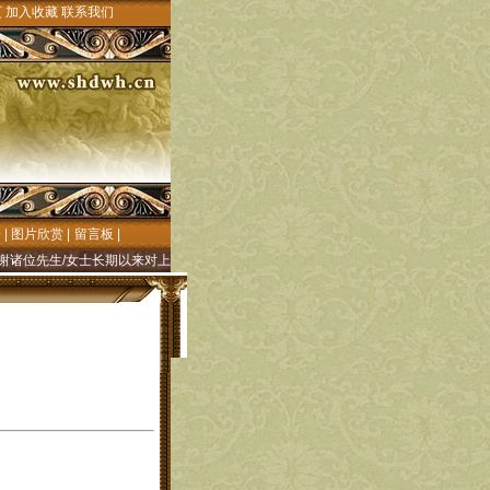
页
加入收藏
联系我们
会
|
图片欣赏
|
留言板
|
/女士长期以来对上都文化研究的殷切关注和大力支持!"元上都文化"网((元上都历史文
】