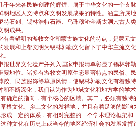
几千年来各民族创建的辉煌。属于中华文化的一个支
鲜明地区人文特点和文明发展成果的特性。涵盖所属
尼特石刻、锡林浩特石器、乌珠穆沁金斯太洞穴古人
文明成果。
化有着鲜明的游牧文化和蒙古族文化的特点，是蒙元文
的发展和上都文明为锡林郭勒文化留下了中华主流文
化。
世界文化遗产并列入国家申报清单彰显了锡林郭勒
重要地位。诸多有游牧文明原生态显著特点的民俗、
摔跤、民族服饰等草原风情，使锡林郭勒文化有着独
讨和不断深化，我们认为作为地域文化和地方学的学术
须有确定的指向，有个核心的区域。其二，必须有独特
种草根文化、乡土文化的发祥地，并且有着足够的影响
化形成一定的体系，有相对完整的一个学术理论框架和
，这种文化在历史上或当今的地区经济社会的发展发挥