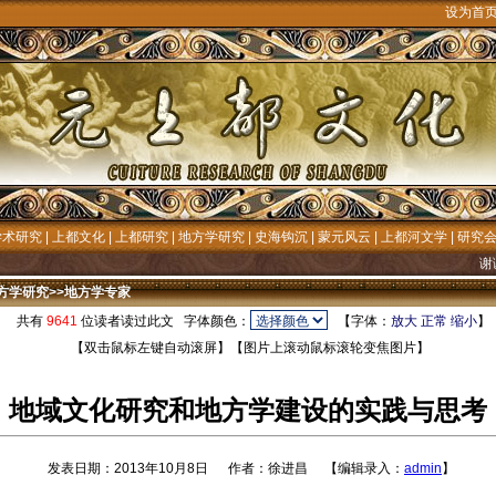
设为首
学术研究
|
上都文化
|
上都研究
|
地方学研究
|
史海钩沉
|
蒙元风云
|
上都河文学
|
研究
谢谢诸位先生
方学研究
>>
地方学专家
共有
9641
位读者读过此文 字体颜色：
【字体：
放大
正常
缩小
【双击鼠标左键自动滚屏】【图片上滚动鼠标滚轮变焦图片】
地域文化研究和地方学建设的实践与思考
发表日期：2013年10月8日 作者：徐进昌 【编辑录入：
admin
】