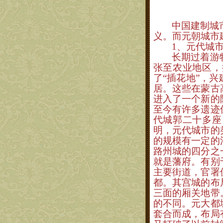
中国建制城
义。而元朝城市
1
、元代城
长期过着游
张至农业地区，
了“插花地”，
居。这些在蒙古
进入了一个新的
至今有许多遗迹
代城郭二十多座
明，元代城市的
的规模有一定的
路州城的四分之
就是
藩
府。有别
主要街道，官署
都。其宫城的布
三面的厢关地带
的不同。元大都
套合而成，布局