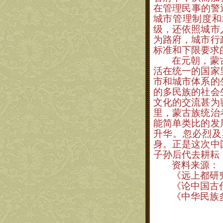
在管理民事的警
城市管理制度和
级，还依照城市
为路府，城市行
标准和下限要求
在元朝，蒙
活在统一的国家
市和城市体系的
的多民族的社会
文化的交流甚为
里，蒙古族统治
能简单类比的发
升华。忽必烈及
身。正是这次中
子孙后代去耕耘
资料来源：
《远上都研
《论中国古
《中华民族