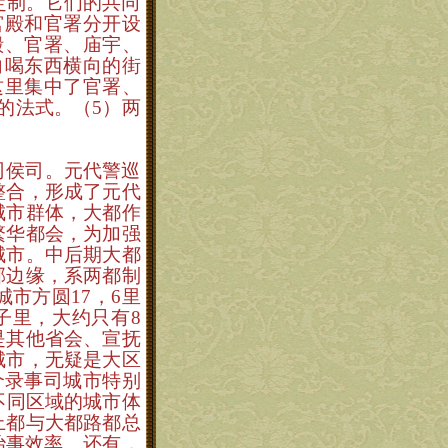
定制。它们的共同
宫殿和官署分开设
殿、官署、庙宇、
向喝东西横向的街
这里集中了官署、
的法式。（
5
）两
司侯司。元代警巡
整合，形成了元代
城市群体，大都作
繁华都会，为加强
城市。中后期大都
部边缘，系两都制
城市方圆
17
，
6
里
子里，大约只有
8
是其他省会、宣抚
城市，无疑是大区
个录事司城市特别
不同区域的城市体
上都与大都路都总
治事效率。还有，