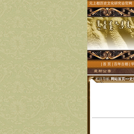
元上都历史文化研究会官网
|
首 页
|
百年古都
|
栏目导航
网站首页
>>
史