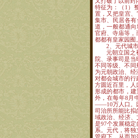
又打破了以前封
特征为：（
1
）
置，又把皇宫、
集市、民居各有
道，一般都通向
官府、寺庙等，
都都有皇家园囿
2
、元代城
元朝立国之
院、录事司是当
不同等级、不同
为元朝政治、经
对都会城市的行
方圆近百里，人
形成的都市，建
外，在每年
8
月
——
10
万人口。
司治所所能比拟
域政治、经济、
是
97
个发展稳定
系。元代，将独
管府下，从而加