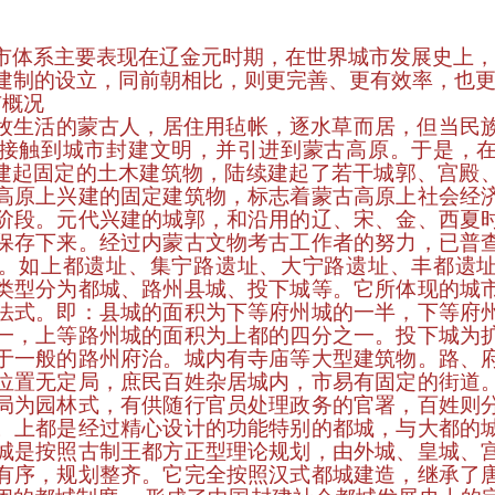
市体系主要表现在辽金元时期，在世界城市发展史上，
建制的设立，同前朝相比，则更完善、更有效率，也
市概况
牧生活的蒙古人，居住用毡帐，逐水草而居，但当民
接触到城市封建文明，并引进到蒙古高原。于是，
兴建起固定的土木建筑物，陆续建起了若干城郭、宫殿
高原上兴建的固定建筑物，标志着蒙古高原上社会经
阶段。元代兴建的城郭，和沿用的辽、宋、金、西夏
保存下来。经过内蒙古文物考古工作者的努力，已普
。如上都遗址、集宁路遗址、大宁路遗址、丰都遗
类型分为都城、路州县城、投下城等。它所体现的城
法式。即：县城的面积为下等府州城的一半，下等府
一，上等路州城的面积为上都的四分之一。投下城为
于一般的路州府治。城内有寺庙等大型建筑物。路、
位置无定局，庶民百姓杂居城内，市易有固定的街道
局为园林式，有供随行官员处理政务的官署，百姓则
。上都是经过精心设计的功能特别的都城，与大都的
城是按照古制王都方正型理论规划，由外城、皇城、
有序，规划整齐。它完全按照汉式都城建造，继承了