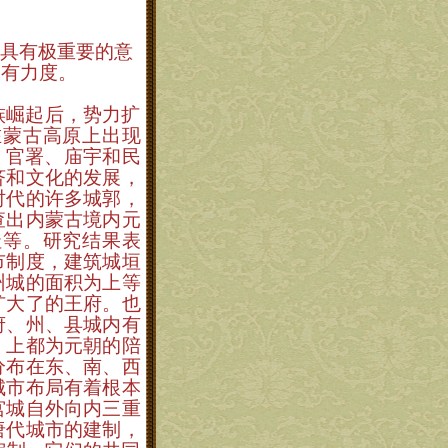
具有极重要的意
更有力度。
族崛起后，势力扩
在蒙古高原上出现
、官署、庙宇和民
济和文化的发展，
时代的许多城郭，
查出内蒙古境内元
址等。研究结果表
市制度，建筑城垣
州城的面积为上等
扩大了的王府。也
府、州、县城内有
。上都为元朝的陪
分布在东、南、西
城市布局有着根本
宫城自外向内三重
唐代城市的建制，