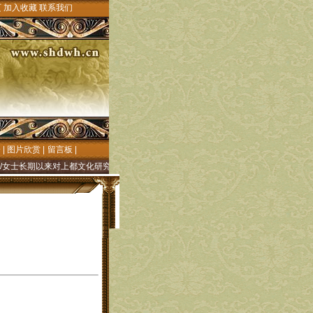
页
加入收藏
联系我们
会
|
图片欣赏
|
留言板
|
长期以来对上都文化研究的殷切关注和大力支持!"元上都文化"网((元上都历史文化研究
】