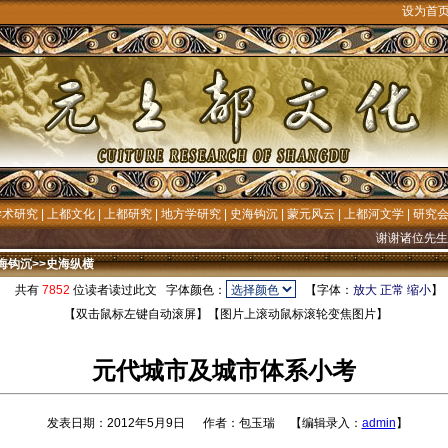
设为首
学术研究
|
上都文化
|
上都研究
|
地方学研究
|
史海钩沉
|
蒙元风云
|
上都河文学
|
研究
谢谢诸位先生/女士
海钩沉
>>
史海纵横
共有
7852
位读者读过此文 字体颜色：
【字体：
放大
正常
缩小
【双击鼠标左键自动滚屏】【图片上滚动鼠标滚轮变焦图片】
元代城市及城市体系小考
发表日期：2012年5月9日 作者：包玉瑞 【编辑录入：
admin
】