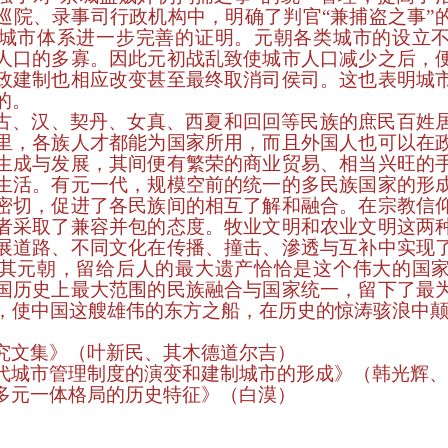
巡院、录事司行政机构中，明确了判官“兼捕盗之事”
城市体系进一步完善的证明。元朝各类城市的设立
人口的多寡。因此元初战乱致使城市人口减少之后，
政建制也相应改变甚至最终取消司侯司。这也表明城
的。
古、汉、契丹、女真、西夏和回回等民族的庶民百姓
里，各族人才都能为国家所用，而且外国人也可以在
生成与发展，其间便有繁荣的商业贸易、相当兴旺的
生活。有元一代，规模空前的统一的多民族国家的形
密切，促进了各民族间的相互了解和融合。在宗教信
者采取了兼容并包的态度。牧业文明和农业文明这两
展道路、不同文化在传播、撞击、滲透与互补中实现
其元朝，留给后人的最大遗产恰恰是这个伟大的国
国历史上最大范围的民族融合与国家统一，留下了最
，使中国这艘雄伟的东方之船，在历史的惊涛骇浪中
究文集》（叶新民、其木德道尔吉）
代城市管理制度的演变和建制城市的形成》（韩光辉、
多元一体格局的历史特征》（白漠）