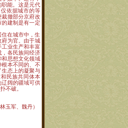
的职能。这是元代
不仅依据城市的等
便裁撤部分京府改
市的建制是有一定
居住在城市中，生
政府为官。由于城
手工业生产和丰富
成，各民族间经济
仰和思想文化领域
种根本不同的、不
了生态上的凝聚与
家和民族共同体本
为辽阔的疆域可供
颠扑不破。
林玉军、魏丹）