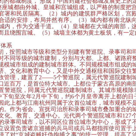
闭的都城制度，
形成了中国封建社会都城发展史上的
整座城都由外城、皇城和宫城组成，以严格的制度把
官署和民居隔离。（
2
）城内的建筑群严格区划，宫
合适的安排，布局井然有序。（
3
）城内都有南北纵
城内，作为交通干道。（
4
）皇城都在大城的南部，
而且绕围宫城。（
5
）城墙主体都为黄土板筑，有一定
。
市体系
初，按照城市等级和类型分别建有警巡院、录事司和
时不同等级的城市建制，分别与大都、上都、诸路府
规模城市组成的建制城市群体。不同规模城市组成的
济、文化和教育中心，又是中外交通枢纽和国际交往
政管理，建置了
2
——
5
个警巡院，属元代警巡院建制
口近百万，是首位特大城市。上都位于蒙古高原的南
置警巡院，同属元代警巡院建制城市。其城市规模除
中下旬至次年
2
月中下旬，约
6
个月皇帝离开上都的日
因此上都与江南杭州同属于次首位城市，城市规模不
的。作为省会、宣抚司治所和录事司城市叠加重合的
文化、教育、交通中心。元代两个警巡院城市和
127
的录事司城市，以不同区位首位城市为中心，形成了
立设置负责诸京巡捕的兵马司或兵马都指挥使司置于
强了对“京城盗贼奸伪拘捕之事”的统一管理，提高了