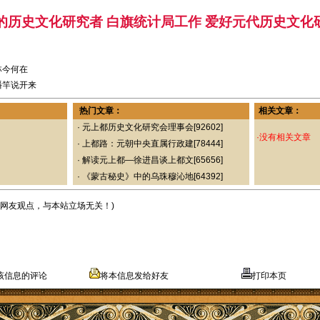
的历史文化研究者 白旗统计局工作 爱好元代历史文化
林今何在
幡竿说开来
热门文章：
相关文章：
·
元上都历史文化研究会理事会
[92602]
·没有相关文章
·
上都路：元朝中央直属行政建
[78444]
·
解读元上都—徐进昌谈上都文
[65656]
·
《蒙古秘史》中的乌珠穆沁地
[64392]
表网友观点，与本站立场无关！)
该信息的评论
将本信息发给好友
打印本页