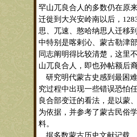
罕山兀良合人的多数仍在原
迁徙到大兴安岭南以后，12
思、兀速、憨哈纳思人迁移
中特别是喀剌沁、蒙古勒津
同志阐明得比较清楚，这里
山兀良合人，即也孙帖额后
研究明代蒙古史感到最困难
究过程中出现一些错误恐怕任
良合部变迁的看法，是以蒙
为依据，并参考了蒙古民俗
料。
据多数蒙古历史文献记载，1