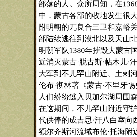
部落的人。众所周知，在13
中，蒙古各部的牧地发生很
附明朝的兀良合三卫和嘉峪
部陆续逃往到漠北以及天山
明朝军队1380年摧毁大蒙古
近消灭蒙古·脱古斯·帖木儿·
大军到不儿罕山附近、土剌
伦布·彻林著《蒙古·不里牙
人们纷纷逃入贝加尔湖周围
在这期间，不儿罕山附近守
代供俸的成吉思·汗八白室向
额尔齐斯河流域布伦·托海附