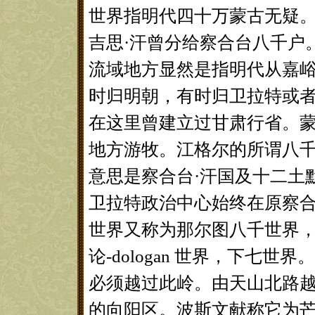
世界指明代四十万蒙古无疑。
吉思·汗曾分给察合台八千户
流域地方显然是指明代从嘉
时归明朝，有时归卫拉特或者
在这里曾建立过甘肃行省。
地方游牧。江格尔的所谓八
意思是察合台·汗国及十二土
卫拉特政治中心始终在原察合
世界又称为那尔图八千世界
论-dologan 世界，下七
必须越过此岭。由天山北路越
的向阳区。波斯文献称它为