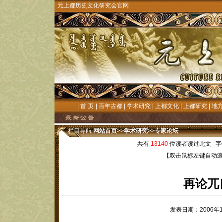
元上都历史文化研究会官网
|
首 页
|
百年古都
|
学术研究
|
上都文化
|
上都研究
|
地
栏目导航
网站首页
>>
学术研究
>>
专家论坛
共有
13140
位读者读过此文 字
【双击鼠标左键自动
再论兀
发表日期：2006