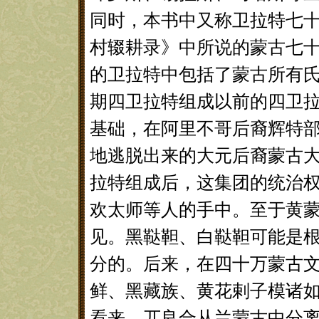
同时，本书中又称卫拉特七
村辍耕录》中所说的蒙古七十
的卫拉特中包括了蒙古所有氏
期四卫拉特组成以前的四卫
基础，在阿里不哥后裔辉特
地逃脱出来的大元后裔蒙古大
拉特组成后，这集团的统治
欢太师等人的手中。至于黄
见。黑鞑靼、白鞑靼可能是
分的。后来，在四十万蒙古
鲜、黑藏族、黄花剌子模诸
看来，兀良合从兰蒙古中分