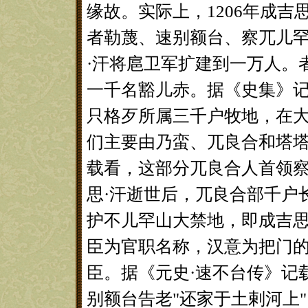
缘故。实际上，1206年成吉
者勒蔑、速别额台、察兀儿
·汗将扈卫军扩建到一万人。
一千名豁儿赤。据《史集》记
只格歹所属三千户牧地，在
们主要由乃蛮、兀良合和塔
载看，这部分兀良合人首领察
思·汗逝世后，兀良合部千户
护不儿罕山大禁地，即成吉思
臣为官职名称，汉意为把门
臣。据《元史·速不台传》记载，
别额台告老"还家于土剌河上