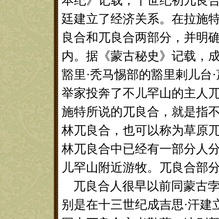
本纪》记载，十世纪初兀良
廷建立了经济关系。在拉施
良合和兀良合两部分，并明确
内。据《蒙古秘史》记载，成
豁里·秃马惕部的豁里剌儿台
举家投奔了不儿罕山的主人兀
施特所说的兀良合，就是指
林兀良合，也可以称为草原
林兀良合中已经有一部分人
儿罕山附近游牧。兀良合部
兀良合人很早以前同蒙古孛
别是在十三世纪成吉思·汗建