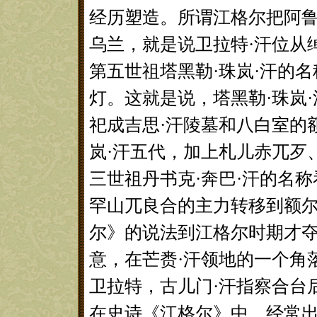
经历塑造。所谓江格尔把阿鲁
乌兰，就是说卫拉特·汗位从
第五世祖塔黑勒·珠岚·汗的
灯。这就是说，塔黑勒·珠岚
祀成吉思·汗陵墓和八白室的
岚·汗五代，加上札儿赤兀歹
三世祖丹书克·奔巴·汗的名
罕山兀良合的主力转移到额尔
尔》的说法到江格尔时期才夺
意，在芒赉·汗领地的一个角
卫拉特，古儿门·汗指察合台
在史诗《江格尔》中，经常出现的