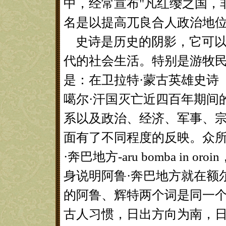
中，经常宣布"凡红缨之国，
名是以提高兀良合人政治地
史诗是历史的阴影，它可以
代的社会生活。特别是游牧
是：在卫拉特·蒙古英雄史诗《
噶尔·汗国灭亡近四百年期间
系以及政治、经济、军事、
面有了不同程度的反映。众
·奔巴地方-aru bomba in
身说明阿鲁·奔巴地方就在额
的阿鲁、辉特两个词是同一
古人习惯，日出方向为南，