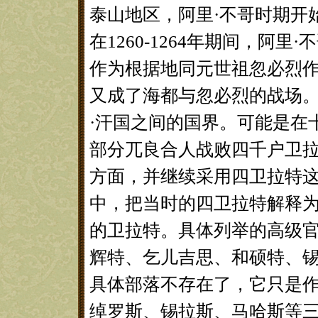
泰山地区，阿里·不哥时期开
在1260-1264年期间，阿
作为根据地同元世祖忽必烈作
又成了海都与忽必烈的战场
·汗国之间的国界。可能是在
部分兀良合人战败四千户卫
方面，并继续采用四卫拉特
中，把当时的四卫拉特解释为
的卫拉特。具体列举的高级
辉特、乞儿吉思、和硕特、
具体部落不存在了，它只是
绰罗斯、锡拉斯、马哈斯等