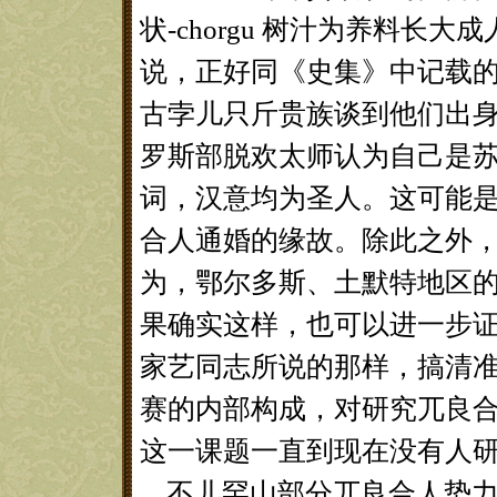
状-chorgu 树汁为养料长大
说，正好同《史集》中记载
古孛儿只斤贵族谈到他们出身时
罗斯部脱欢太师认为自己是苏台
词，汉意均为圣人。这可能
合人通婚的缘故。除此之外
为，鄂尔多斯、土默特地区
果确实这样，也可以进一步
家艺同志所说的那样，搞清准
赛的内部构成，对研究兀良
这一课题一直到现在没有人
不儿罕山部分兀良合人势力