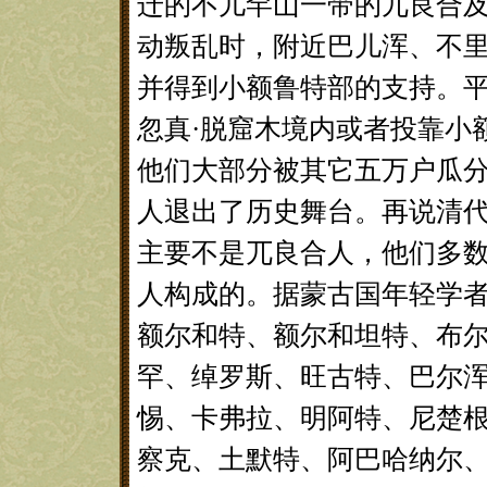
迁的不儿罕山一带的兀良合
动叛乱时，附近巴儿浑、不
并得到小额鲁特部的支持。
忽真·脱窟木境内或者投靠小
他们大部分被其它五万户瓜
人退出了历史舞台。再说清代
主要不是兀良合人，他们多
人构成的。据蒙古国年轻学
额尔和特、额尔和坦特、布尔
罕、绰罗斯、旺古特、巴尔
惕、卡弗拉、明阿特、尼楚
察克、土默特、阿巴哈纳尔、