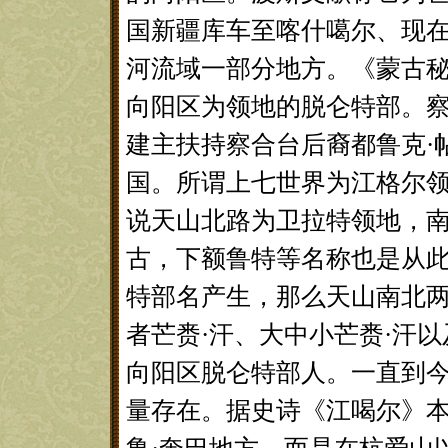
国新疆库车至喀什噶尔、现在
河流域一部分地方。《蒙古
向阳区为领地的脱仑特部。察
建主扶持察合台后裔都鲁克·
国。所谓上七世界为江格尔领
说天山北路为卫拉特领地，
古，下额鲁特等名称也是从
特部名产生，那么天山南北
者芒赉·汗、大中小芒赉·汗
向阳区脱仑特部人。一直到
量存在。据史诗《江喝尔》