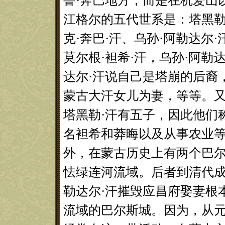
鲁·奔巴地方，而是在杭爱山
江格尔的五代世系是：塔黑勒·
克·奔巴·汗、乌孙·阿勒达尔
莫尔根·袒希·汗，乌孙·阿勒
达尔·汗说自己是塔崩的后裔
蒙古大汗女儿为妻，等等。又
塔黑勒·汗有五子，因此他们
名袒希和莽晦以及从事农业
外，在蒙古历史上有两个巴
怯绿连河流域。后者到清代成
勒达尔·汗摧毁应昌府娶妻根
流域的巴尔斯城。因为，从元