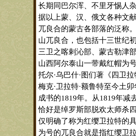
长期同巴尔浑、不里牙惕人
据以上蒙、汉、俄文各种文
兀良合的蒙古各部落的泛称
山兀良合，也包括十三世纪
三卫之喀剌沁部、蒙古勒津部
山西阿尔泰山一带戴红帽为号
托尔·乌巴什·图们著《四卫
梅克·卫拉特·额鲁特至今土
成书的1819年。从1819年
恰好是绰罗斯部脱欢太师杀四十
仅明确了称为红缨卫拉特的
为号的兀良合就是指红缨卫