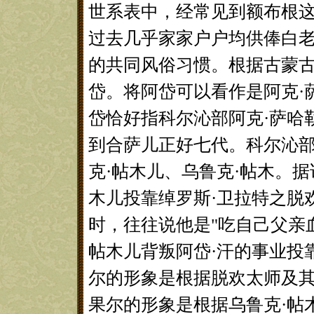
世系表中，经常见到额布根
过去几乎家家户户均供俸白
的共同风俗习惯。根据古蒙
岱。将阿岱可以看作是阿克·萨
岱恰好指科尔沁部阿克·萨哈勒
到合萨儿正好七代。科尔沁部
克·帖木儿、乌鲁克·帖木。
木儿投靠绰罗斯·卫拉特之脱
时，往往说他是"吃自己父亲
帖木儿背叛阿岱·汗的事业投
尔的形象是根据脱欢太师及其
果尔的形象是根据乌鲁克·帖