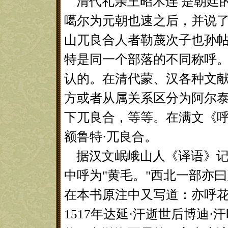
清代礼亲王昭木连 是朝廷
噶尔为元朝也速之后，并说
山兀良合人者勒蔑次子也孙
特是同一个部落的不同称呼
认的。在清代蒙、汉各种文
方或者从属关系区分为阿尔泰
下兀良合，等等。在满文《
额鲁特·兀良合。
据汉文岷峨山人《译语》记
中呼为"黄毛。"西北一部亦
在本书原注中又写道：亦呼花
1517年达延·汗逝世后博迪