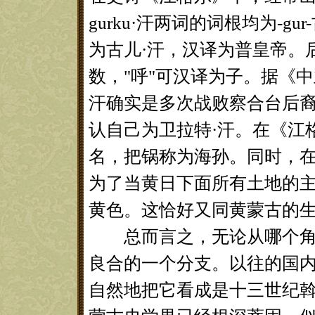
gurku·汗两词的词根均为-
为古儿·汗，汉译为普皇帝。
数，"呼"可汉译为子。据《
汗确实是多次战败察合台后
认自己为卫拉特·汗。在《江
名，把锅称为海孙。同时，
为了当黄日下面所有土地的
黄色。这恰好又同黄蒙古的
总而言之，无论从哪个角度
良合的一个分支。以往的国
自然地把它看成是十三世纪