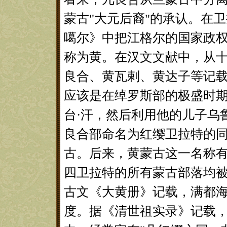
蒙古"大元后裔"的承认。在
噶尔》中把江格尔的国家政
称为黄。在汉文文献中，从十
良合、黄瓦剌、黄达子等记
应该是在绰罗斯部的极盛时期
台·汗，然后利用他的儿子乌
良合部命名为红缨卫拉特的
古。后来，黄蒙古这一名称
四卫拉特的所有蒙古部落均
古文《大黄册》记载，满都海
度。据《清世祖实录》记载