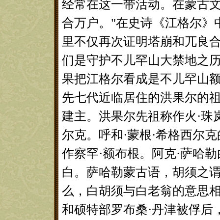
经常在这一带活动。在蒙古文
合万户。"在史诗《江格尔》
里不仅再次证明塔崩和兀良
们是守护不儿罕山大禁地之历
果把江格尔看成是不儿罕山
先七代近临居住的洪果尔的
建主。洪果尔先祖称作火·珠岚
尔克。呼和·蒙根·希格西尔克
作察罕·额布根。阿克·萨哈
白。萨哈勒蒙古语，胡须之谓
么，白胡须与白老翁的意思
和硕特部罗布桑·丹津被俘后