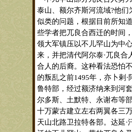
泰山、额尔齐斯河流域?他们
似类的问题，根据目前所知
些学者把兀良合西迁的时间，同1
领大军镇压以不儿罕山为中
来，并把清代阿尔泰·兀良合
合人的后裔。这种看法恐怕
的叛乱之前1495年，亦卜剌
鲁特部，经过额济纳来到河
尔多斯、土默特、永谢布等部
十万蒙古建立左右两翼各三
天山北路卫拉特各部。达延·