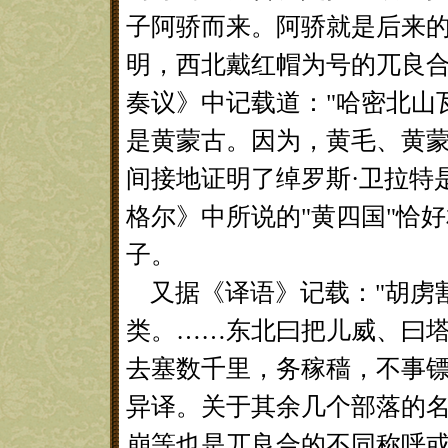
子阿骄而来。阿骄就是后来
明，西北戴红帽为号的兀良合
奏议》中记载道："哈密北山
是黄蒙古。因为，黄毛、黄
间接地证明了绰罗斯·卫拉特
格尔》中所说的"黄四国"恰
子。
又据《译语》记载："胡虏
类。……东北曰把儿威、曰
去塞数千里，务稼穑，不事镖
异译。关于其余几个部落的
崩等也是兀良合的不同称呼