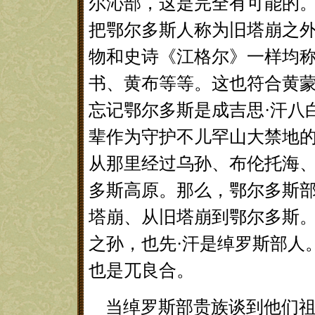
尔沁部，这是完全有可能的。
把鄂尔多斯人称为旧塔崩之外
物和史诗《江格尔》一样均
书、黄布等等。这也符合黄
忘记鄂尔多斯是成吉思·汗八
辈作为守护不儿罕山大禁地
从那里经过乌孙、布伦托海、
多斯高原。那么，鄂尔多斯
塔崩、从旧塔崩到鄂尔多斯。
之孙，也先·汗是绰罗斯部人
也是兀良合。
当绰罗斯部贵族谈到他们祖