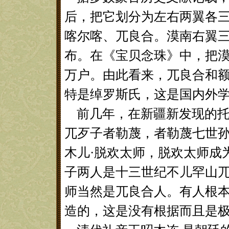
后，把它划分为左右两翼各
喀尔喀、兀良合。漠南右翼
布。在《宝贝念珠》中，把
万户。由此看来，兀良合和
特是绰罗斯氏，这是国内外
前几年，在新疆新发现的托
兀歹子者勒蔑，者勒蔑七世孙
木儿·脱欢太师，脱欢太师成
子两人是十三世纪不儿罕山
师当然是兀良合人。有人根
造的，这是没有根据而且是