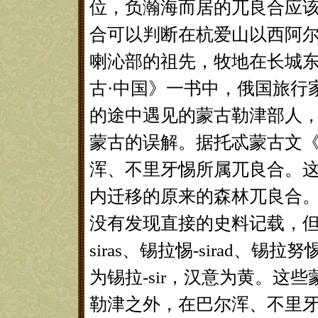
位，负瀚海而居的兀良合应
合可以判断在杭爱山以西阿
喇沁部的祖先，牧地在长城东
古·中国》一书中，俄国旅行家
的途中遇见的蒙古勒津部人，
蒙古的误解。据托忒蒙古文
浑、不里牙惕所属兀良合。这
内迁移的原来的森林兀良合
没有发现直接的史料记载，但
siras、锡拉惕-sirad、锡拉
为锡拉-sir，汉意为黄。这
勒津之外，在巴尔浑、不里