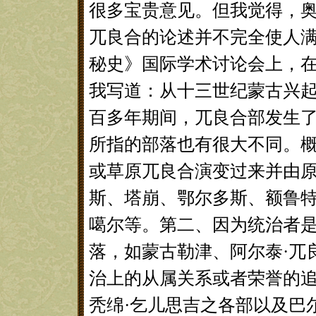
很多宝贵意见。但我觉得，
兀良合的论述并不完全使人满
秘史》国际学术讨论会上，
我写道：从十三世纪蒙古兴
百多年期间，兀良合部发生
所指的部落也有很大不同。
或草原兀良合演变过来并由
斯、塔崩、鄂尔多斯、额鲁
噶尔等。第二、因为统治者
落，如蒙古勒津、阿尔泰·兀
治上的从属关系或者荣誉的
秃绵·乞儿思吉之各部以及巴