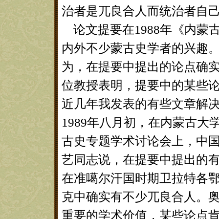
治者是兀良合人而统治者自
论文提要在1988年《内蒙
内外不少蒙古史学者的兴趣。
为，在提要中提出的论点确
位教授表明，提要中的某些
近几年我发表的有些文章解
1989年八月初，在内蒙古
古史专题学术讨论会上，中
艺同志说，在提要中提出的
在准噶尔汗国时期卫拉特各
克中确实有不少兀良合人。
重要的学术价值，某些论点