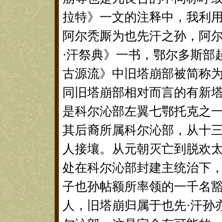
拉特》一文的注释中，我利用
阿尔秃厮为也先汗之孙，阿
·汗祭典》一书，鄂尔多斯部起源于
古源流》中旧塔崩部被简称为旧
同旧塔崩部相对而言的有新塔崩千户-
是科尔沁部左翼七鄂托克之一
其后裔所属科尔沁部，从十
人接壤。从元朝灭亡到脱欢
处在科尔沁部封建主统治下
子也孙帖额所率领的一千名
人，旧塔崩归属于也先·汗孙