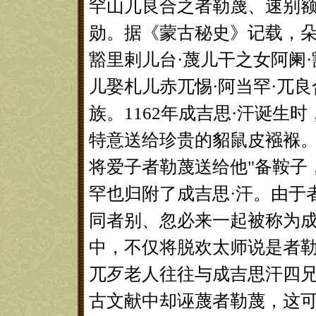
罕山兀良合之者勒蔑、速别
勋。据《蒙古秘史》记载，朵
豁里剌儿台·蔑儿干之女阿阑
儿娶札儿赤兀惕·阿当罕·兀
族。1162年成吉思·汗诞生
特意送给珍贵的貂鼠皮襁褓
将爱子者勒蔑送给他"备鞍子
罕也归附了成吉思·汗。由于
同者别、忽必来一起被称为成
中，不仅将脱欢太师说是者
兀歹老人往往与成吉思汗四
古文献中却诬蔑者勒蔑，这