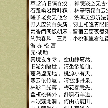
草堂访旧隔存没， 禅院谈空无古
石蹬巉岩黄叶积， 林亭窈窕白云
嗟予老矣无他念， 洗耳灵源听法
野人应笑白头新，羽士相逢青眼
焚香闭阁饭胡麻，留宿云窗夜煮
约我春风二三月，小桃源里看红
游 赤 松 宫
元·胡助
真境玄冬际， 空山静窈然。
旧游如隔世， 清坐欲通仙。
蓬岛虚无地， 桃源小有天。
寒云依竹屋， 晴雪涨丹泉。
林影日光薄， 梅花春意先。
盘桓松鹤外， 舒啸石羊边。
未暇窥龙洞， 何由访鹿田。