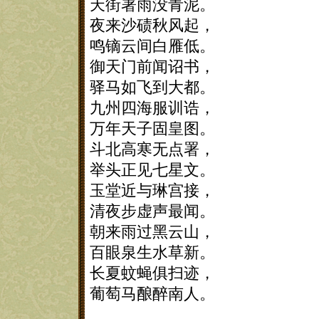
天街署雨没青泥。
夜来沙碛秋风起，
鸣镝云间白雁低。
御天门前闻诏书，
驿马如飞到大都。
九州四海服训诰，
万年天子固皇图。
斗北高寒无点署，
举头正见七星文。
玉堂近与琳宫接，
清夜步虚声最闻。
朝来雨过黑云山，
百眼泉生水草新。
长夏蚊蝇俱扫迹，
葡萄马酿醉南人。