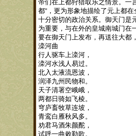
帝们在上都狩猎取乐之情景。一
都”，更为形象地描绘了元上都
十分密切的政治关系。御天门是
为重要，与在外的皇城南城门在
要在御天门上发布，再送往大都
滦河曲
行人驱车上滦河，
滦河水浅人易过。
北入太液流恩波，
润泽九州民物和。
天子清署空峨峨，
两都日骑如飞棱。
穹庐畜牧草连坡，
青鸾白雁秋风多。
劝君马酒朱颜酡，
试呼一曲敕勒歌。