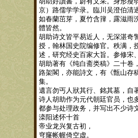
胡助好讀書，蔚有文采。身形瘦
京）路儒学学录。臨川吴澄伯清
如春蘭茁芽，夏竹含籜，露滋雨
體皆然。
胡助诗文皆平易近人，无深湛奇
授，翰林国史院编修官。秩满，
述，研究经史百家大旨。参修宋
胡助著有《纯白斋类稿》二十卷
路架閣，亦能詩文，有《甑山存
集。
遺言勿丐人狀其行、銘其墓，自
诗人胡助作为元代朝廷官员，也
都参与处理政务，并写出不少诗
滦阳述怀十首
帝业龙兴复古初，
穹窿帐幄倚空虚。