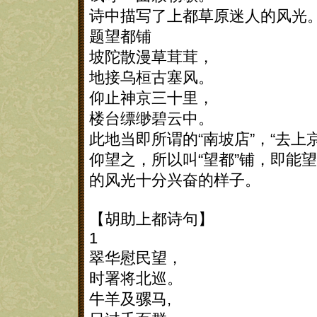
诗中描写了上都草原迷人的风光
题望都铺
坡陀散漫草茸茸，
地接乌桓古塞风。
仰止神京三十里，
楼台缥缈碧云中。
此地当即所谓的“南坡店”，“去
仰望之，所以叫“望都”铺，即能
的风光十分兴奋的样子。
【胡助上都诗句】
1
翠华慰民望，
时署将北巡。
牛羊及骡马,