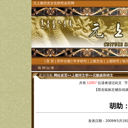
元上都历史文化研究会官网
|
首 页
|
百年古都
|
学术研究
|
上都文化
|
上都研究
|
地
栏目导航
网站首页
>>
上都河文学
>>
元散曲和诗文
共有
12057
位读者读过此文 字
【双击鼠标左键自动
胡助
发表日期：2009年5月