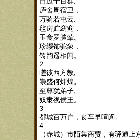
日过千百群。
庐舍周宿卫，
万骑若屯云。
毡房贮窈窕，
玉食罗膻荤。
珍缨饰驼象，
铃韵遥相闻。
2
嗟彼西方教,
崇盛何炜煌。
至尊犹弟子,
奴隶视侯王。
3
都城百万户，丧车早喧阗。
4
（赤城）市陌集商贾，有驿通上