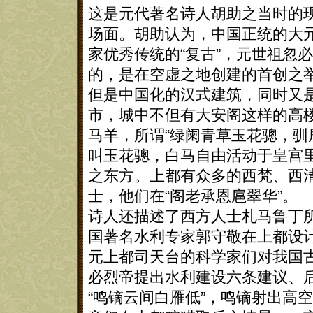
这是元代著名诗人胡助之当时的
场面。胡助认为，中国正统的大
家优秀传统的“复古”，元世祖忽
的，是在空虚之地创建的首创之
但是中国化的汉式建筑，同时又
市，城中不但有大安阁这样的高
马羊，所谓“绿阑青草玉花骢，驯
叫玉花骢，白马自由活动于皇宫
之东方。上都有众多的西梵、西
士，他们在“阁老承恩扈翠华”。
诗人还描述了西方人士札马鲁丁
国著名水利专家郭守敬在上都设
元上都司天台的科学家们对我国
必烈帝提出水利建设六条建议、
“鸣镝云间白雁低”，鸣镝射出高