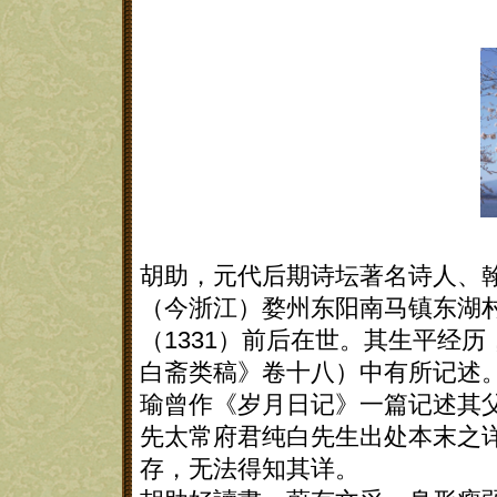
胡助，元代后期诗坛著名诗人、
（今浙江）婺州东阳南马镇东湖
（1331）前后在世。其生平经
白斋类稿》卷十八）中有所记述
瑜曾作《岁月日记》一篇记述其
先太常府君纯白先生出处本末之
存，无法得知其详。