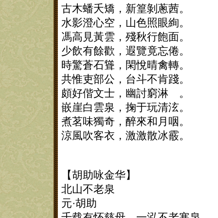
古木蟠夭矯，新篁剝蔥茜。
水影澄心空，山色照眼絢。
馮高見黃雲，殘秋行飽面。
少飲有餘歡，遐覽竟忘倦。
時驚蒼石聳，閑悅晴禽轉。
共惟吏部公，台斗不肯踐。
頗好偕文士，幽討窮淋 。
嵌崖白雲泉，掬于玩清泫。
煮茗味獨奇，醉來和月咽。
涼風吹客衣，激激散冰霰。
【胡助咏金华】
北山不老泉
元·胡助
千载有怀慈母，一泓不老寒泉。