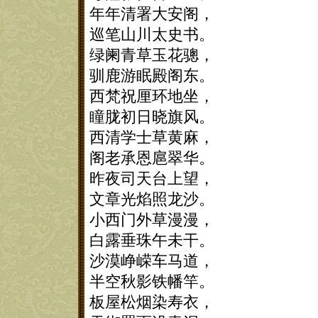
年年清署大安阁，
巡笔山川太史书。
绿阑青草玉花骢，
驯鹿游眠殿阁东。
西梵祝厘环地坐，
瞳胧初日晓旗风。
西清学士草黄麻，
阁老承恩扈翠华。
昨夜司天台上望，
文章光焰照龙沙。
小西门外草漫漫，
白露垂珠午未干。
沙漠峥嵘车马道，
半空秋影铁幡竿。
板屋松烟染寿衣，