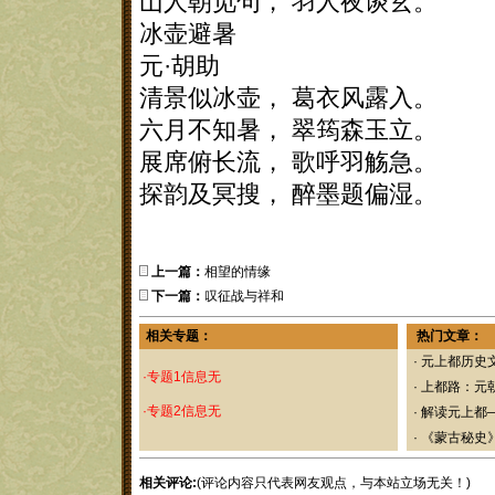
山人朝觅句， 羽人夜谈玄。
冰壶避暑
元·胡助
清景似冰壶， 葛衣风露入。
六月不知暑， 翠筠森玉立。
展席俯长流， 歌呼羽觞急。
探韵及冥搜， 醉墨题偏湿。
上一篇：
相望的情缘
下一篇：
叹征战与祥和
相关专题：
热门文章：
·
元上都历史
·专题1信息无
·
上都路：元
·专题2信息无
·
解读元上都
·
《蒙古秘史
相关评论:
(评论内容只代表网友观点，与本站立场无关！)