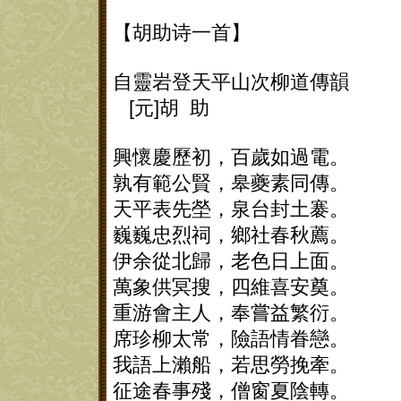
【胡助诗一首】
自靈岩登天平山次柳道傳韻
[元]胡 助
興懷慶歷初，百歲如過電。
孰有範公賢，皋夔素同傳。
天平表先塋，泉台封土褰。
巍巍忠烈祠，鄉社春秋薦。
伊余從北歸，老色日上面。
萬象供冥搜，四維喜安奠。
重游會主人，奉嘗益繁衍。
席珍柳太常，險語情眷戀。
我語上瀨船，若思勞挽牽。
征途春事殘，僧窗夏陰轉。