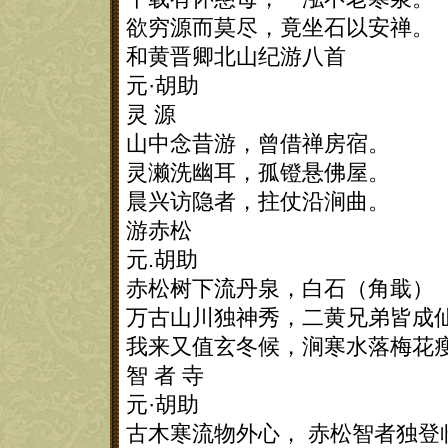
欲穷源而莫尽，竟坐石以安禅。
和黄晋卿北山纪游八首
元·胡助
灵 源
山中念昔游，曾借禅房宿。
灵濑洗幽耳，孤镫悬佛屋。
晨兴访隐者，拄仗沿涧曲。
游赤松
元.胡助
赤松树下流丹泉，白石（角戢）
万古山川独神秀，二黄兄弟皆成
我来又值玄冬候，涧寒水落梅花
智 者 寺
元·胡助
古木寒流物外心， 赤松智者独登