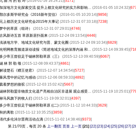
九 曲 湾 的 歌 吟
(2016-01-16 16:24:21)[
5171
]
加深地方文化探索交流 提升上都文化研究的实力和影响…
(2016-01-05 10:24:32)[
67
鄂尔多斯学研究会《2016新年贺信》
(2016-01-05 10:20:14)[
9856
]
元上都历史文化研究会2015年大事记
(2015-12-31 07:33:18)[
7238
]
梦中的草原（组诗）
(2015-12-31 07:29:01)[
4746
]
古风新诗五首 草原新居扑面来
(2015-12-24 09:13:54)[
4446
]
浅谈地方学、地域文化研究与晋、蒙文化圈
(2015-12-24 09:10:34)[
6829
]
光明网教育频道滚动读报《简述地域文化的深厚内涵 和…
(2015-12-14 09:39:45)[
71
多少帝王曾驻足于锡林郭勒草原（三）
(2015-12-13 09:40:59)[
6067
]
锡 林 郭 勒 颂
(2015-12-08 09:43:37)[
4861
]
解读楚石《赠王使君》
(2015-12-07 14:34:54)[
5727
]
暴风雪中的记忆与感动
(2015-12-06 08:59:33)[
4892
]
载着梦想的骆驼
(2015-12-03 15:02:42)[
5667
]
锡林郭勒盟非物质文化遗产亮相自治区非遗展 观众感受…
(2015-11-19 10:25:01)[
77
禄马风旗下的牧人们
(2015-11-19 09:32:01)[
4397
]
多少帝王曾驻足于锡林郭勒草原 ((二)
(2015-11-12 10:44:33)[
3629
]
秋的离歌
(2015-11-12 10:35:25)[
3859
]
清代多伦淖尔晋商活动点滴
(2015-11-02 14:38:46)[
9373
]
第 21/70页，每页 20 条
上一翻页
页首
上一页
[21]
[22]
[23]
[24]
[25]
[26]
[27]
[2