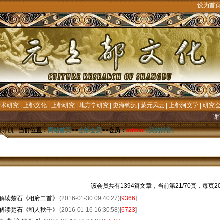
设为首
学术研究
|
上都文化
|
上都研究
|
地方学研究
|
史海钩沉
|
蒙元风云
|
上都河文学
|
研究
谢谢
目导航
当前位置：
网站首页
>>
全部会员
>>会员：
admin
[我的博客]
该会员共有1394篇文章，当前第21/70页，每页2
解读楚石《相府二首》
(2016-01-30 09:40:27)[
9366
]
解读楚石《和人秋千》
(2016-01-16 16:30:58)[
6723
]