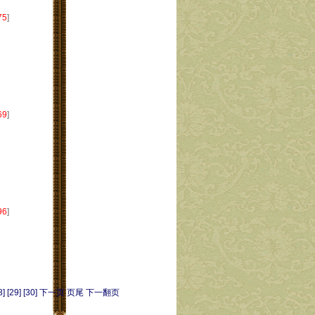
75
]
69
]
96
]
8]
[29]
[30]
下一页
页尾
下一翻页