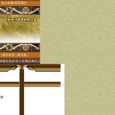
页
加入收藏
联系我们
会
|
图片欣赏
|
留言板
|
诸位先生/女士长期以来对上都文化研究的殷切关注和大力支持!"元上都文化"网((元上都
0条